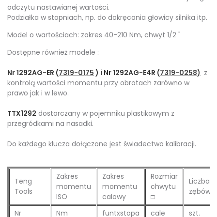
odczytu nastawianej wartości.
Podziałka w stopniach, np. do dokręcania głowicy silnika itp.
Model o wartościach: zakres 40-210 Nm, chwyt 1/2 "
Dostępne również modele :
Nr 1292AG-ER (
7319-0175
) i Nr 1292AG-E4R (
7319-0258)
z
kontrolą wartości momentu przy obrotach zarówno w
prawo jak i w lewo.
TTX1292
dostarczany w pojemniku plastikowym z
przegródkami na nasadki.
Do każdego klucza dołączone jest świadectwo kalibracji.
Zakres
Zakres
Rozmiar
Teng
Liczba
momentu
momentu
chwytu
Tools
zębów
ISO
calowy
□
Nr
Nm
funtxstopa
cale
szt.