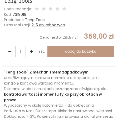
Teng Tools
Dodaj recenzję:
Kod:
73190191
Producent:
Teng Tools
Czas realizacji:
2-5 dni roboczych
359,00 zł
Cena netto:
291,87 zł
szt.
dodaj do koszyka
"Teng Tools"
Z mechanizmem zapadkowym
umożliwiającym zarówno normalne dokręcanie, jak i
kontrolę końcową wartości momentu.
Działanie w obu kierunkach, przełączane dźwigienką, ale
kontrola wartości momentu tylko przy obrotach w
prawo.
Wyposażony w skalę kątomierza - do dokręcania.
Podziałka w Nm i funt×stopa. Blokada nastawionej wartości.
Dokładność ± 3%. Powierzchnia matowiona dla łatwiejszego