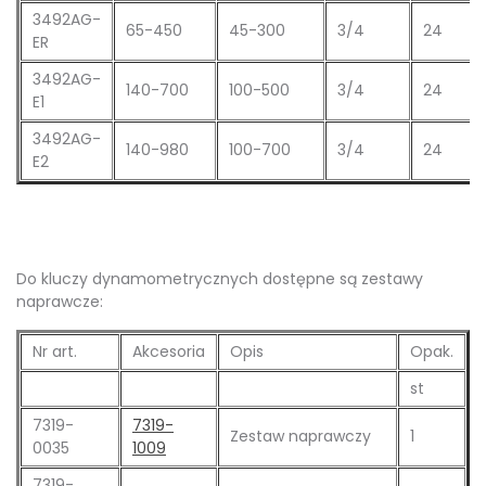
3492AG-
65-450
45-300
3/4
24
ER
3492AG-
140-700
100-500
3/4
24
E1
3492AG-
140-980
100-700
3/4
24
E2
Do kluczy dynamometrycznych dostępne są zestawy
naprawcze:
Nr art.
Akcesoria
Opis
Opak.
st
7319-
7319-
Zestaw naprawczy
1
0035
1009
7319-